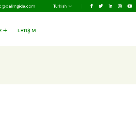
fo@dalimgida.com
Turkish
Z
İLETIŞIM