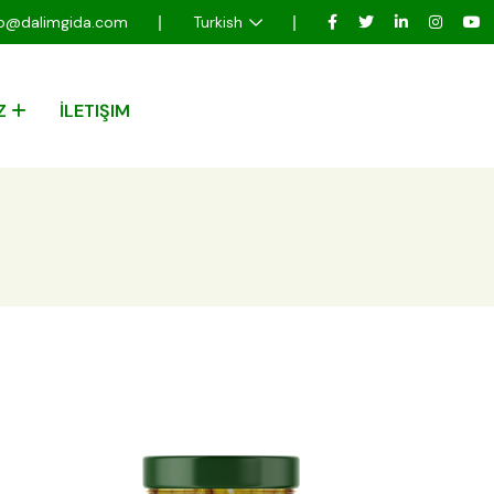
fo@dalimgida.com
Turkish
Z
İLETIŞIM