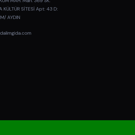
KUM MAH. Mah. 369 SK.
 KÜLTÜR SİTESİ Apt: 43 D:
İM/ AYDIN
dalimgida.com